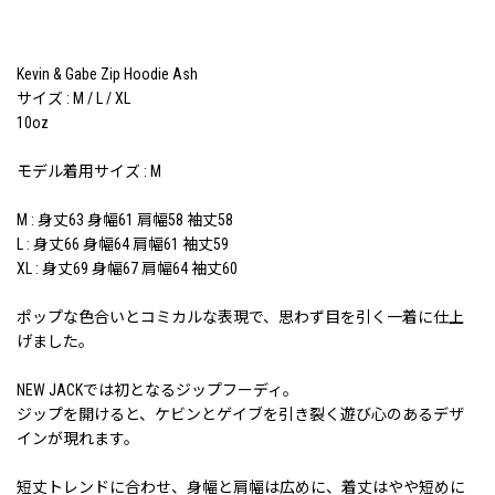
Kevin & Gabe Zip Hoodie Ash
サイズ : M / L / XL
10oz
モデル着用サイズ : M
M : 身丈63 身幅61 肩幅58 袖丈58
L : 身丈66 身幅64 肩幅61 袖丈59
XL : 身丈69 身幅67 肩幅64 袖丈60
ポップな色合いとコミカルな表現で、思わず目を引く一着に仕上
げました。
NEW JACKでは初となるジップフーディ。
ジップを開けると、ケビンとゲイブを引き裂く遊び心のあるデザ
インが現れます。
短丈トレンドに合わせ、身幅と肩幅は広めに、着丈はやや短めに